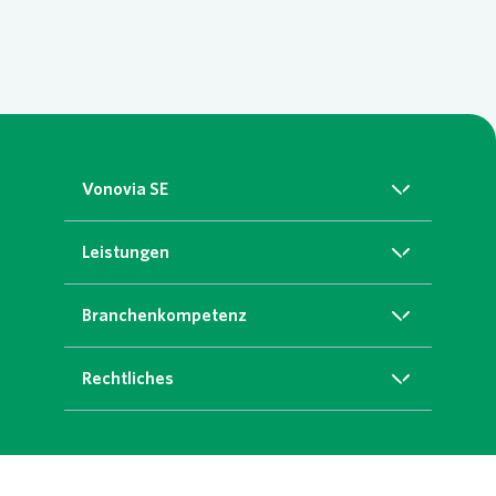
Vonovia SE
Über uns
Leistungen
Nachhaltigkeit
Grünservice
Branchenkompetenz
Karriere
Reinigungs- und Hausservices
Wohnungsunternehmen
Rechtliches
Garten- und Landschaftsbau
Kommunale Auftraggeber
Impressum
Landschaftsarchitektur
Handel, Industrie, Versicherungen
Datenschutz