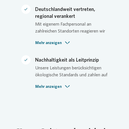
emissionsarmen Akkugeräten,
Robotik,
BIM-gestützter
Deutschlandweit vertreten,
Datenplanung
und
regional verankert
ressourcenschonenden Verfahren.
Mit eigenem Fachpersonal an
zahlreichen Standorten reagieren wir
schnell, flexibel und nah am Objekt,
Mehr anzeigen
auch bei kurzfristigem Bedarf oder
saisonalen Spitzen. Eine feste
Ansprechperson, regelmäßige
Nachhaltigkeit als Leitprinzip
Abstimmungen und dokumentierte
Unsere Leistungen berücksichtigen
Leistungen sorgen für klare Prozesse
ökologische Standards und zahlen auf
und minimierten
ESG-Ziele ein: biodiversitätsfördernd,
Abstimmungsaufwand.
Mehr anzeigen
klimaangepasst und
ressourcenschonend. Von naturnaher
Bepflanzung über Baumpflege bis
zum Regenwassermanagement.