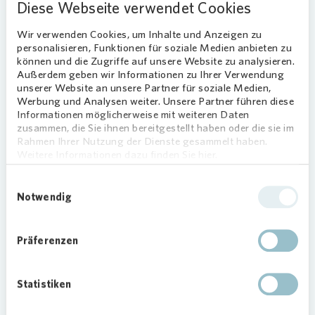
Diese Webseite verwendet Cookies
Inhalte von Google zulassen
Wir verwenden Cookies, um Inhalte und Anzeigen zu
personalisieren, Funktionen für soziale Medien anbieten zu
Auf unserer Website wird die interaktive Karte von
können und die Zugriffe auf unsere Website zu analysieren.
Außerdem geben wir Informationen zu Ihrer Verwendung
Google Maps eingesetzt. Mit der Aktivierung von
unserer Website an unsere Partner für soziale Medien,
Google Maps stimmen Sie zu, dass wir mit dem Laden
Werbung und Analysen weiter. Unsere Partner führen diese
der Karte Ihre IP-Adresse, Informationen zum Endgerät
Informationen möglicherweise mit weiteren Daten
und Browser an Google übermitteln. Sie willigen zudem
zusammen, die Sie ihnen bereitgestellt haben oder die sie im
Rahmen Ihrer Nutzung der Dienste gesammelt haben.
ein, dass die Daten von Google in den USA verarbeitet
Weitere Informationen dazu finden Sie hier.
werden, wobei in den USA ein nicht angemessenes
Datenschutzniveau herrscht. Es besteht die Gefahr,
Einwilligungsauswahl
Loading...
dass Ihre Daten durch US-Behörden zu Zwecken der
Notwendig
Überwachung ohne jegliche
Rechtsbehelfsmöglichkeiten verarbeitet werden. Ihre
Präferenzen
Einwilligung können Sie jederzeit mit Klick auf den
Schieberegler widerrufen.
Statistiken
Inhalte von Google zulassen