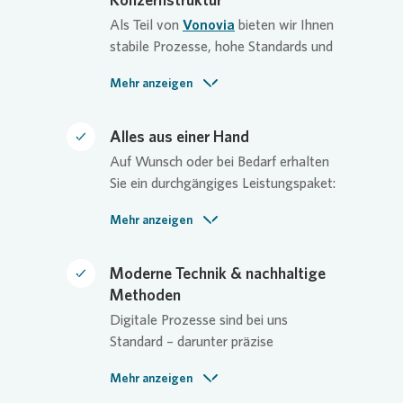
schnelle Reaktion und persönliche
Als Teil von
Vonovia
bieten wir Ihnen
Betreuung vor Ort.
stabile Prozesse, hohe Standards und
Zugriff auf zentrale Ressourcen von
Mehr anzeigen
IT und Datenschutz über Compliance
und Logistik bis hin zu
Arbeitssicherheit. Unsere Kundinnen
Alles aus einer Hand
und Kunden profitieren jederzeit von
Auf Wunsch oder bei Bedarf erhalten
Qualität, Kontinuität und Know-how,
Sie ein durchgängiges Leistungspaket:
unabhängig von Projektgröße oder
Planung, operative Umsetzung,
Standort.
Mehr anzeigen
Dokumentation und
Qualitätssicherung – zentral
koordiniert, klar strukturiert, jederzeit
Moderne Technik & nachhaltige
nachvollziehbar. Dabei sorgen
Methoden
revisionssichere Protokolle und eine
Digitale Prozesse sind bei uns
nebenkostenscharfe Abrechnung für
Standard – darunter präzise
maximale Nachvollziehbarkeit.
Flächenvermessung
und
Mehr anzeigen
Einsatzplanung. Wir arbeiten mit