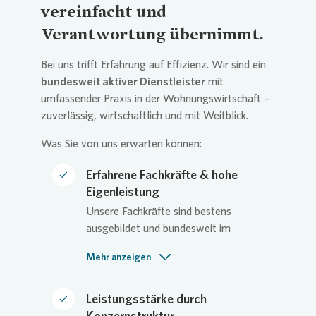
vereinfacht und
Verantwortung übernimmt.
Bei uns trifft Erfahrung auf Effizienz. Wir sind ein
bundesweit aktiver Dienstleister
mit
umfassender Praxis in der Wohnungswirtschaft –
zuverlässig, wirtschaftlich und mit Weitblick.
Was Sie von uns erwarten können:
Erfahrene Fachkräfte & hohe
Eigenleistung
Unsere Fachkräfte sind bestens
ausgebildet und bundesweit im
Einsatz. Sie kennen die Anforderungen
Mehr anzeigen
der Wohnungswirtschaft von der
Grünfläche über die Gebäudereinigung
bis zum Spielplatzmanagement. Der
Leistungsstärke durch
hohe Eigenleistungsanteil sichert
Konzernstruktur