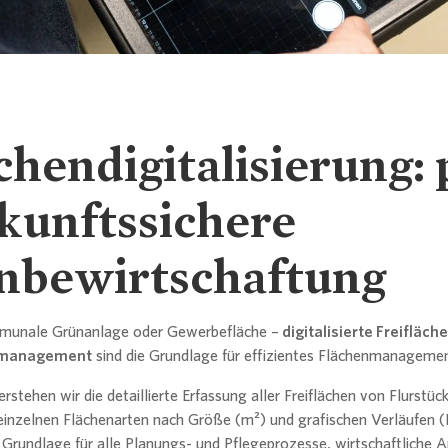
ative und strategische Beratung
Winterdie
chendigitalisierung: 
kunftssichere
nbewirtschaftung
munale Grünanlage oder Gewerbefläche –
digitalisierte Freifläch
enmanagement
sind die Grundlage für effizientes Flächenmanagemen
erstehen wir die detaillierte Erfassung aller Freiflächen von Flurstüc
 einzelnen Flächenarten nach Größe (m²) und grafischen Verläufen (
 Grundlage für alle Planungs- und Pflegeprozesse, wirtschaftliche 