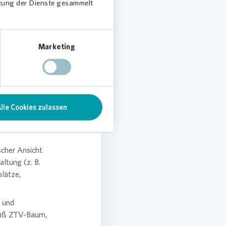
tzung der Dienste gesammelt
igen
 in
Marketing
 laufend
fachlich
e die
en
lle Cookies zulassen
ischer Ansicht
ltung (z. B.
plätze,
 und
mäß ZTV-Baum,