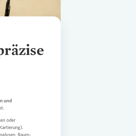
nst
präzise
en und
t.
ken oder
Kartierung).
Analysen, Raum-