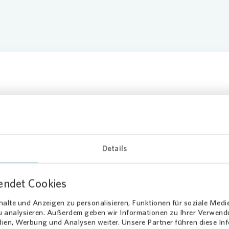
umfasst ein
essionelles
Details
iflächenmanagement
endet Cookies
tem?
alte und Anzeigen zu personalisieren, Funktionen für soziale Medi
zu analysieren. Außerdem geben wir Informationen zu Ihrer Verwen
ien- und Flächenbestände leiden unter veralteten, unvollständigen 
dien, Werbung und Analysen weiter. Unsere Partner führen diese I