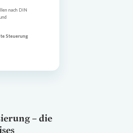
llen nach DIN
 und
nte Steuerung
sierung – die
ises