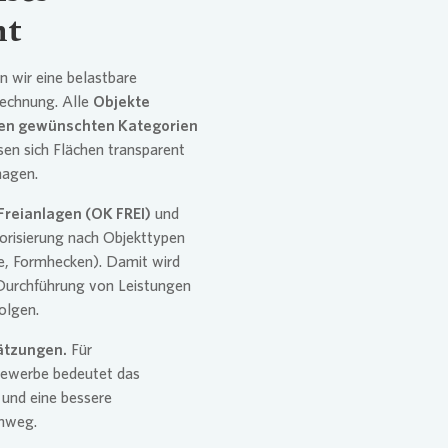
nt
 wir eine belastbare
rechnung. Alle
Objekte
en gewünschten Kategorien
ssen sich Flächen transparent
nagen.
Freianlagen (OK FREI)
und
orisierung nach Objekttypen
ge, Formhecken). Damit wird
 Durchführung von Leistungen
folgen.
hätzungen.
Für
werbe bedeutet das
und eine bessere
inweg.