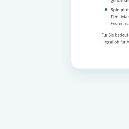
gerichtsf
Spielpla
1176, Ma
Fristenm
Für Sie bedeut
– egal ob für