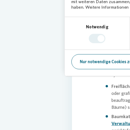
mit weiteren Daten zusammen, 
nicht vorhand
haben. Weitere Informationen d
Abstimmungen
Kombination 
Einwilligungsauswahl
Notwendig
So stellen wir
gepflegt, aktu
Leistungsverz
geschulten F
systemische V
Nur notwendige Cookies z
Flächenmanage
Das System dec
Freiflä
oder graf
beauftrag
Bäume) so
Baumkat
Verwaltu