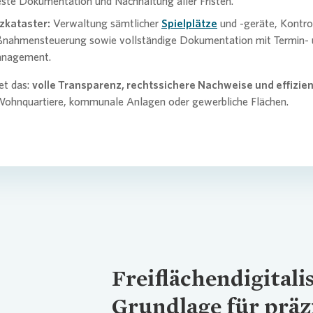
este Dokumentation und Nachhaltung aller Fristen.
tzkataster:
Verwaltung sämtlicher
Spielplätze
und -geräte, Kontro
ßnahmensteuerung sowie vollständige Dokumentation mit Termin-
anagement.
et das:
volle Transparenz, rechtssichere Nachweise und effizie
 Wohnquartiere, kommunale Anlagen oder gewerbliche Flächen.
Freiflächendigitali
Grundlage für präz