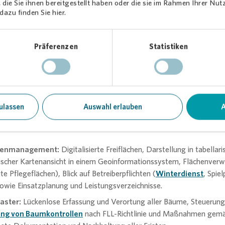
die Sie ihnen bereitgestellt haben oder die sie im Rahmen Ihrer Nu
enen Informationen. Das führt zu falschen Entscheidungen, aufwend
azu finden Sie hier.
 und unnötigen Kosten. Unsere Lösung:
Digitalisierte Freiflächen
mit einem professionellen Freiflächenmanagement-System
.
Präferenzen
Statistiken
 sicher, dass Ihre Flächen nicht nur einmalig präzise erfasst, sondern
alisiert und für verschiedenste Anwendungen nutzbar sind, von
eichnissen über Budgetplanung bis hin zu ESG-Nachweisen. Unsere
achkräfte
übernehmen Beratung, Digitalisierung, Datenpflege sowi
erwaltung und Steuerung sämtlicher Leistungen im infrastrukturell
ulassen
Auswahl erlauben
A
ment – als Gesamtpaket oder in einzelnen Modulen.
kt drei zentrale Bereiche ab:
chenmanagement:
Digitalisierte Freiflächen, Darstellung in tabellar
ischer Kartenansicht in einem Geoinformationssystem, Flächenverwa
te Pflegeflächen), Blick auf Betreiberpflichten (
Winterdienst
, Spiel
wie Einsatzplanung und Leistungsverzeichnisse.
aster:
Lückenlose Erfassung und Verortung aller Bäume, Steuerung
ng von Baumkontrollen
nach FLL-Richtlinie und Maßnahmen ge