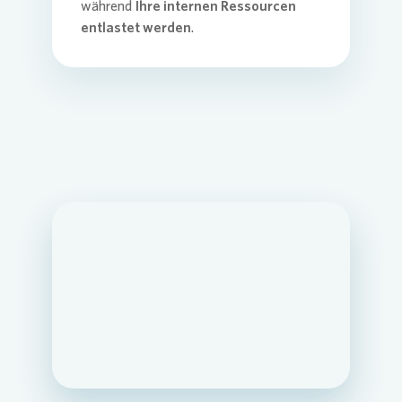
während
Ihre internen Ressourcen
entlastet werden
.
Loading...
Loading...
Loading...
Loading...