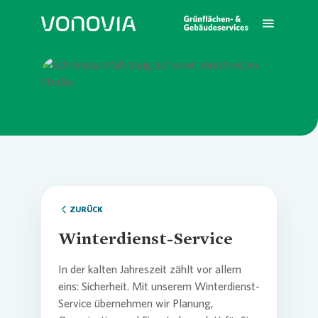
Loading...
Leistungen
Übersic
Übersi
Übersic
Loading...
Branchenkompetenz
Grünser
Wohnun
Grünflä
Manag
Über uns
Reinigu
Wir als
ZURÜCK
Kommun
Winterdienst-Service
Karriere
Garten-
Nachhal
In der kalten Jahreszeit zählt vor allem
Handel,
eins: Sicherheit. Mit unserem Winterdienst-
Service übernehmen wir Planung,
Kontakt
Landsch
Kennza