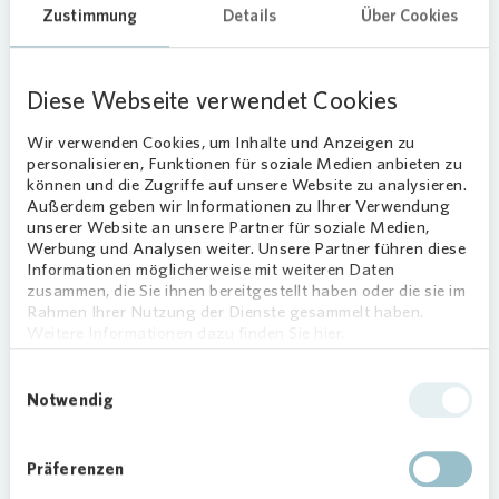
Häufig gestellte Fragen zum
Zustimmung
Details
Über Cookies
Winterdienst
Diese Webseite verwendet Cookies
Wir verwenden Cookies, um Inhalte und Anzeigen zu
Alle öffnen
personalisieren, Funktionen für soziale Medien anbieten zu
können und die Zugriffe auf unsere Website zu analysieren.
Außerdem geben wir Informationen zu Ihrer Verwendung
Wie hoch sind die Kosten für den
unserer Website an unsere Partner für soziale Medien,
Winterdienst-Service?
Werbung und Analysen weiter. Unsere Partner führen diese
Informationen möglicherweise mit weiteren Daten
Die Kosten hängen von der Art und Größe
zusammen, die Sie ihnen bereitgestellt haben oder die sie im
der Fläche sowie dem Leistungsumfang
Rahmen Ihrer Nutzung der Dienste gesammelt haben.
ab. Wir erstellen Ihnen gerne ein
Über welches Winterdienst-
Weitere Informationen dazu finden Sie hier.
individuelles, transparentes Angebot.
Equipment verfügen die
Einwilligungsauswahl
Grünflächen- &
Notwendig
Gebäudeservices von Vonovia?
Wir verfügen über vollständiges
Winterdienst-Equipment, angefangen von
Präferenzen
Handgeräten wie Besen und
Wie kurzfristig kann ein