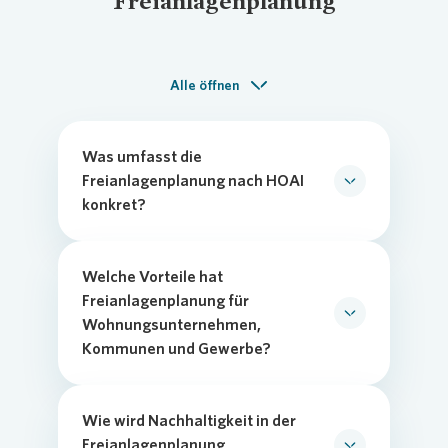
Freianlagenplanung
Alle öffnen
Was umfasst die
Freianlagenplanung nach HOAI
konkret?
Die Freianlagenplanung nach HOAI deckt
alle Phasen ab – von der
Grundlagenermittlung über Entwurf und
Welche Vorteile hat
Genehmigung bis zur Bauleitung und
Freianlagenplanung für
Dokumentation. Sie profitieren von einer
Wohnungsunternehmen,
klar strukturierten Planung, die
Kommunen und Gewerbe?
Funktionalität, Nachhaltigkeit und
Professionelle Freianlagenplanung schafft
Wirtschaftlichkeit verbindet.
attraktive, klimaresiliente Außenräume,
die Betriebskosten senken, ESG-Ziele
Wie wird Nachhaltigkeit in der
unterstützen und langfristig den Wert von
Freianlagenplanung