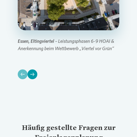
Essen, Eltingviertel
Bochum-Weitmar
– Leistungsphasen 6-9 HOAI &
Duisburg Hüttenheim
Anerkennung beim Wettbewerb „Viertel vor Grün“
Häufig gestellte Fragen zur