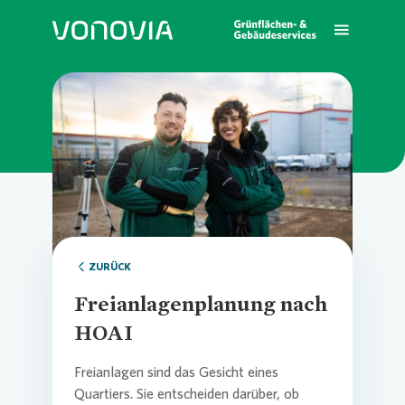
Loading...
Schließen
Leistungen
Übersic
Übersi
Übersic
Loading...
Loading...
Branchenkompetenz
Grünser
Wohnun
Grünflä
Manag
Über uns
Reinigu
Wir als
ZURÜCK
Kommun
Freianlagenplanung nach
Karriere
Garten-
Nachhal
HOAI
Handel,
Freianlagen sind das Gesicht eines
Kontakt
Landsch
Kennza
Quartiers. Sie entscheiden darüber, ob