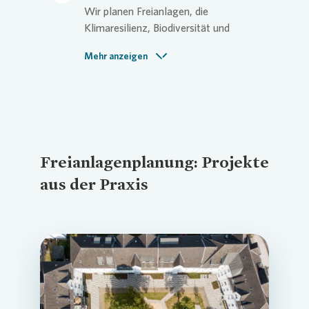
Leistungen sorgen für klare Prozesse
Wir planen Freianlagen, die
und minimierten Aufwand.
Klimaresilienz, Biodiversität und
Aufenthaltsqualität fördern. Damit
Mehr anzeigen
zahlen unsere Konzepte direkt auf
ESG-Ziele ein und sichern
langfristigen Wert für Ihre Immobilien
und Quartiere.
Freianlagenplanung: Projekte
aus der Praxis
Loading...
Loading...
Loading...