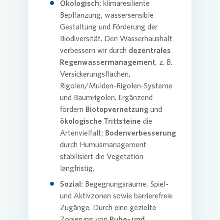
Ökologisch:
klimaresiliente
Bepflanzung, wassersensible
Gestaltung und Förderung der
Biodiversität. Den Wasserhaushalt
verbessern wir durch
dezentrales
Regenwassermanagement
, z. B.
Versickerungsflächen,
Rigolen/Mulden-Rigolen-Systeme
und Baumrigolen. Ergänzend
fördern
Biotopvernetzung
und
ökologische Trittsteine
die
Artenvielfalt;
Bodenverbesserung
durch Humusmanagement
stabilisiert die Vegetation
langfristig.
Sozial:
Begegnungsräume, Spiel-
und Aktivzonen sowie barrierefreie
Zugänge. Durch eine gezielte
Zonierung von
Ruhe- und