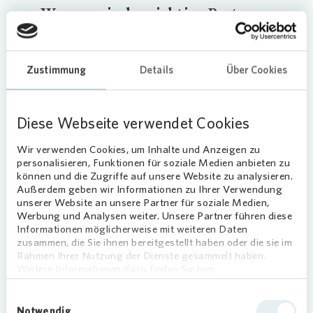
Warum wir der richtige Partner
für Sie sind
Bei uns stehen
Verlässlichkeit, Kostenkontrolle
Zustimmung
Details
Über Cookies
und Termintreue
an erster Stelle. Als
bundesweit aktiver Dienstleister mit umfassender
Praxis in der Freianlagenplanung nach HOAI
Diese Webseite verwendet Cookies
betreuen wir rund
52 Mio. Quadratmeter
Freifläche
– fachlich fundiert, wirtschaftlich und
Wir verwenden Cookies, um Inhalte und Anzeigen zu
mit klaren Prozessen. Was Sie von uns erwarten
personalisieren, Funktionen für soziale Medien anbieten zu
können und die Zugriffe auf unsere Website zu analysieren.
können:
Außerdem geben wir Informationen zu Ihrer Verwendung
unserer Website an unsere Partner für soziale Medien,
Erfahrene Fachkräfte & hohe
Werbung und Analysen weiter. Unsere Partner führen diese
Eigenleistung
Informationen möglicherweise mit weiteren Daten
zusammen, die Sie ihnen bereitgestellt haben oder die sie im
Unsere Fachkräfte sind bestens
Rahmen Ihrer Nutzung der Dienste gesammelt haben.
ausgebildet und bundesweit im
Weitere Informationen dazu finden Sie hier.
Einsatz. Sie wissen, worauf es bei
Mehr anzeigen
moderner Freianlagenplanung
Einwilligungsauswahl
Notwendig